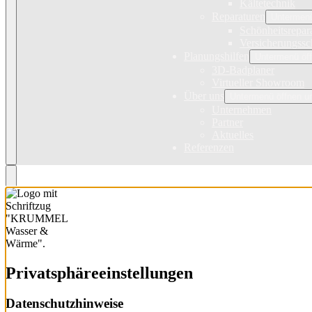
Kältetechnik
Reparaturen
Untermenü
Schönheitsrepar
Versicherungss
Planungshilfen
Untermenü öff
3D-Badplaner
Virtueller Showroom
Über uns
Untermenü öffnen u
Unternehmen
Partner
Aktuelles
Referenzen
Privatsphäre­einstellungen
Datenschutzhinweise