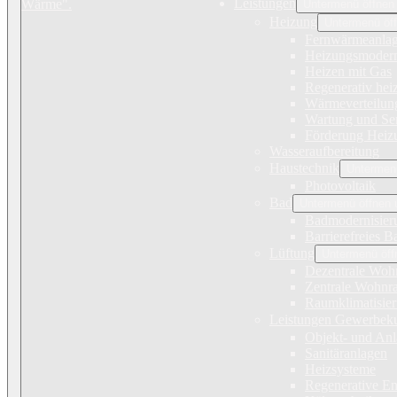
Leistungen
Untermenü öffnen
Heizung
Untermenü öff
Fernwärmeanla
Heizungsmodern
Heizen mit Gas
Regenerativ hei
Wärmeverteilun
Wartung und Se
Förderung Heiz
Wasseraufbereitung
Haustechnik
Untermenü
Photovoltaik
Bad
Untermenü öffnen 
Badmodernisier
Barrierefreies B
Lüftung
Untermenü öff
Dezentrale Woh
Zentrale Wohnr
Raumklimatisie
Leistungen Gewerbek
Objekt- und An
Sanitäranlagen
Heizsysteme
Regenerative En