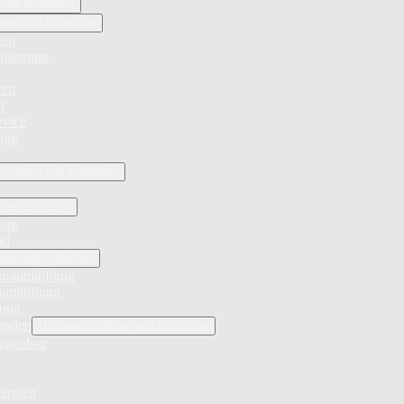
 und schließen
nen und schließen
gen
isierung
zen
g
rvice
ung
 öffnen und schließen
und schließen
ung
ad
nen und schließen
nraumlüftung
aumlüftung
rung
unden
Untermenü öffnen und schließen
lagenbau
ergien