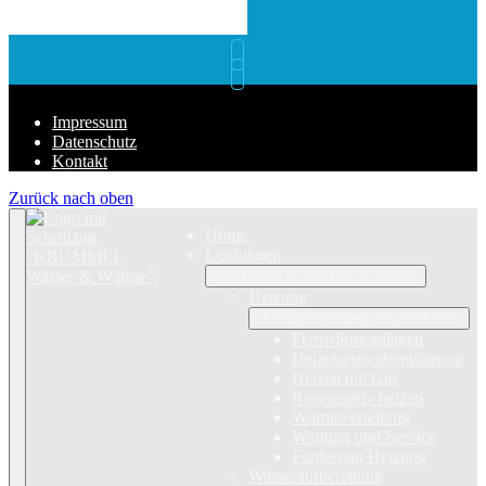
Impressum
Datenschutz
Kontakt
Zurück nach oben
Home
Leistungen
Untermenü öffnen und schließen
Heizung
Untermenü öffnen und schließen
Fernwärmeanlagen
Heizungsmodernisierung
Heizen mit Gas
Regenerativ heizen
Wärmeverteilung
Wartung und Service
Förderung Heizung
Wasseraufbereitung