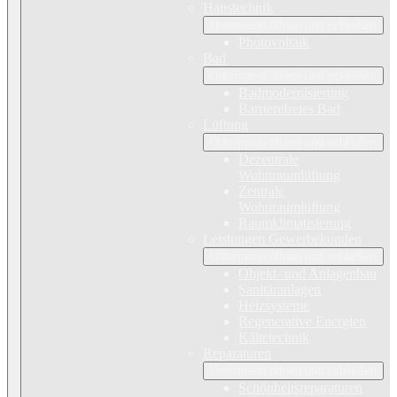
Haustechnik
Untermenü öffnen und schließen
Photovoltaik
Bad
Untermenü öffnen und schließen
Badmodernisierung
Barrierefreies Bad
Lüftung
Untermenü öffnen und schließen
Dezentrale
Wohnraumlüftung
Zentrale
Wohnraumlüftung
Raumklimatisierung
Leistungen Gewerbekunden
Untermenü öffnen und schließen
Objekt- und Anlagenbau
Sanitäranlagen
Heizsysteme
Regenerative Energien
Kältetechnik
Reparaturen
Untermenü öffnen und schließen
Schönheitsreparaturen